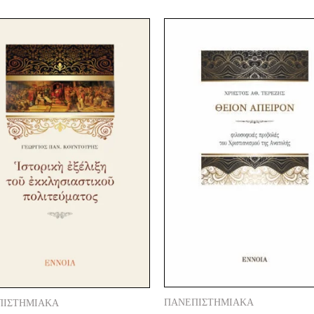
Original
Current
Original
Current
price
price
price
price
was:
is:
was:
is:
21,20 €.
13,00 €.
26,50 €.
20,00 €.
ΠΑΝΕΠΙΣΤΗΜΙΑΚΑ
ΠΙΣΤΗΜΙΑΚΑ