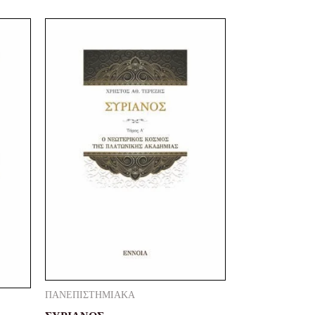
Original
Current
price
price
was:
is:
21,20 €.
16,00 €.
ΠΑΝΕΠΙΣΤΗΜΙΑΚΑ