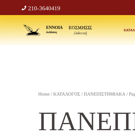
Μετάβαση
210-3640419
στο
περιεχόμενο
ΕΝΝΟΙΑ
ΚΑΤΑ
ἐκδόσεις
Home
/
ΚΑΤΑΛΟΓΟΣ
/
ΠΑΝΕΠΙΣΤΗΜΙΑΚΑ
/ Pa
ΠΑΝΕΠ