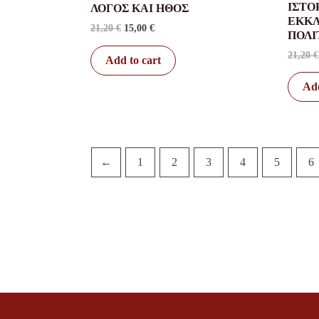
ΙΣΤΟ
ΛΟΓΟΣ ΚΑΙ ΗΘΟΣ
ΕΚΚΛ
21,20
€
15,00
€
ΠΟΛ
21,20
€
Add to cart
Add
←
1
2
3
4
5
6