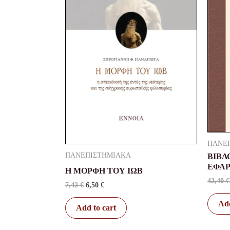
ΠΑΝΕ
ΠΑΝΕΠΙΣΤΗΜΙΑΚΑ
ΒΙΒΛ
ΕΦΑ
Η ΜΟΡΦΗ ΤΟΥ ΙΩΒ
42,40
€
7,42
€
6,50
€
Add
Add to cart