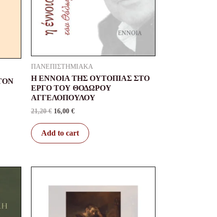
ΠΑΝΕΠΙΣΤΗΜΙΑΚΑ
Η ΕΝΝΟΙΑ ΤΗΣ ΟΥΤΟΠΙΑΣ ΣΤΟ
ΤΟΝ
ΕΡΓΟ ΤΟΥ ΘΟΔΩΡΟΥ
ΑΓΓΕΛΟΠΟΥΛΟΥ
21,20
€
16,00
€
Add to cart
Original
Current
price
price
was:
is:
37,10 €.
29,00 €.