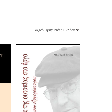
Original
Current
price
price
was:
is:
21,20 €.
16,00 €.