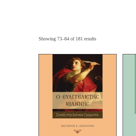
Showing 73–84 of 181 results
Original
Current
price
price
was:
is:
53,00 €.
40,00 €.