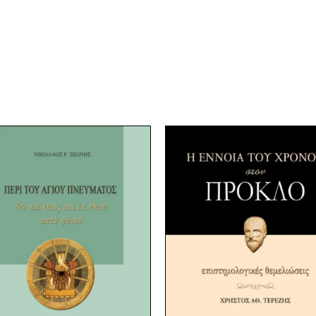
Original
Current
Original
Current
price
price
price
price
was:
is:
was:
is:
26,50 €.
20,00 €.
26,50 €.
20,00 €.