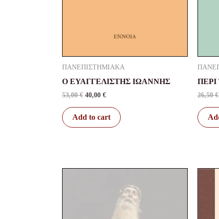
ΠΑΝΕΠΙΣΤΗΜΙΑΚΑ
ΠΑΝΕ
Ο ΕΥΑΓΓΕΛΙΣΤΗΣ ΙΩΑΝΝΗΣ
ΠΕΡΙ
53,00
€
40,00
€
26,50
€
Add to cart
Add
Original
Current
price
price
was:
is:
7,42 €.
6,50 €.