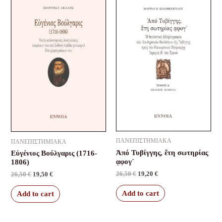
price
price
price
price
was:
is:
was:
is:
26,50 €.
19,50 €.
26,50 €.
19,20 €.
ΠΑΝΕΠΙΣΤΗΜΙΑΚΑ
ΠΑΝΕΠΙΣΤΗΜΙΑΚΑ
Ἀπό Τυβίγγης, ἔτη σωτηρίας
Εὐγένιος Βούλγαρις (1716-
ᾳφογ´
1806)
26,50
€
19,20
€
26,50
€
19,50
€
Add to cart
Add to cart