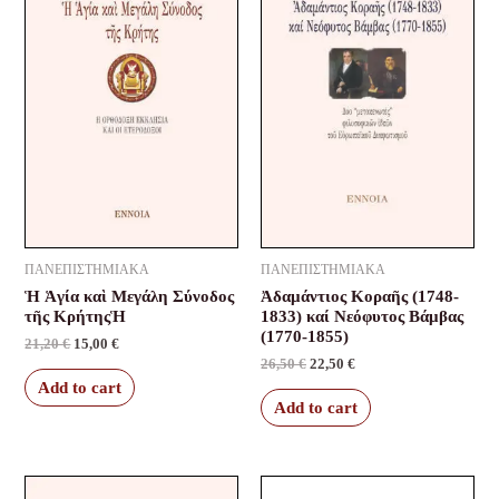
ΠΑΝΕΠΙΣΤΗΜΙΑΚΑ
ΠΑΝΕΠΙΣΤΗΜΙΑΚΑ
Ἡ Ἁγία καὶ Μεγάλη Σύνοδος
Ἀδαμάντιος Κοραῆς (1748-
τῆς ΚρήτηςἩ
1833) καί Νεόφυτος Βάμβας
(1770-1855)
21,20
€
15,00
€
26,50
€
22,50
€
Add to cart
Add to cart
Original
Current
Original
Current