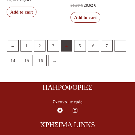
31,80
€
28,62
€
Add to cart
Add to cart
←
1
2
3
4
5
6
7
…
14
15
16
→
ΠΛΗΡΟΦΟΡΙΕΣ
Σχετικά με εμάς
ΧΡΗΣΙΜΑ LINKS