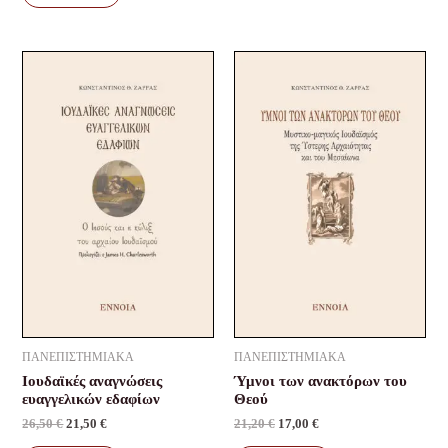
Original
Current
Original
Current
price
price
price
price
was:
is:
was:
is:
26,50 €.
21,50 €.
21,20 €.
17,00 €.
ΠΑΝΕΠΙΣΤΗΜΙΑΚΑ
ΠΑΝΕΠΙΣΤΗΜΙΑΚΑ
Ιουδαϊκές αναγνώσεις
Ύμνοι των ανακτόρων του
ευαγγελικών εδαφίων
Θεού
26,50
€
21,50
€
21,20
€
17,00
€