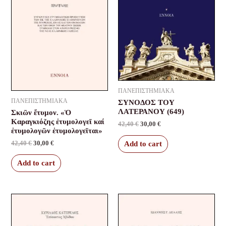
ΠΑΝΕΠΙΣΤΗΜΙΑΚΑ
ΠΑΝΕΠΙΣΤΗΜΙΑΚΑ
ΣΥΝΟΔΟΣ ΤΟΥ
ΛΑΤΕΡΑΝΟΥ (649)
Σκιῶν ἔτυμον. «Ὁ
Καραγκιόζης ἐτυμολογεῖ καί
42,40
€
30,00
€
ἐτυμολογῶν ἐτυμολογεῖται»
42,40
€
30,00
€
Add to cart
Add to cart
Original
Current
Original
Current
price
price
price
price
was:
is:
was:
is:
21,20 €.
15,00 €.
26,50 €.
22,50 €.