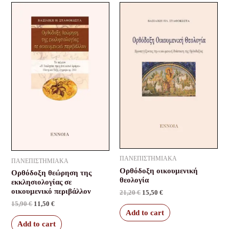
Original
Current
Original
Current
price
price
price
price
was:
is:
was:
is:
15,90 €.
11,50 €.
21,20 €.
15,50 €.
ΠΑΝΕΠΙΣΤΗΜΙΑΚΑ
ΠΑΝΕΠΙΣΤΗΜΙΑΚΑ
Ορθόδοξη οικουμενική
Ορθόδοξη θεώρηση της
θεολογία
εκκλησιολογίας σε
οικουμενικό περιβάλλον
21,20
€
15,50
€
15,90
€
11,50
€
Add to cart
Add to cart