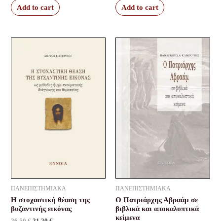
Add to cart
Add to cart
Original
Current
Original
Current
price
price
price
price
was:
is:
was:
is:
26,50 €.
21,20 €.
31,80 €.
28,62 €.
ΠΑΝΕΠΙΣΤΗΜΙΑΚΑ
ΠΑΝΕΠΙΣΤΗΜΙΑΚΑ
Η στοχαστική θέαση της
Ο Πατριάρχης Αβραάμ σε
βυζαντινής εικόνας
βιβλικά και αποκαλυπτικά
κείμενα
26,50
€
21,20
€