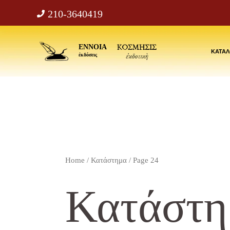
Μετάβαση
210-3640419
στο
περιεχόμενο
ΕΝΝΟΙΑ
ΚΑΤΑ
ἐκδόσεις
Home
/
Κατάστημα
/ Page 24
Κατάστη