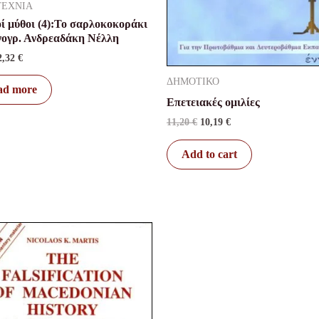
ΤΕΧΝΙΑ
ί μύθοι (4):Το σαρλοκοκοράκι
ονογρ. Ανδρεαδάκη Νέλλη
2,32
€
ΔΗΜΟΤΙΚΟ
ad more
Επετειακές ομιλίες
11,20
€
10,19
€
Add to cart
Original
Current
price
price
was:
is:
20,00 €.
15,00 €.