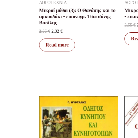
ΛΟΓΟΤΕΧΝΙΑ
ΛΟΓΟ
Μικροί μύθοι (3): Ο Θανάσης και το
Μικρο
αρκουδάκι • εικονογρ. Τσατσάνης
• εικ
Βασίλης
2,55
€
2,55
€
2,32
€
Re
Read more
Original
Current
price
price
was:
is:
12,60 €.
10,00 €.