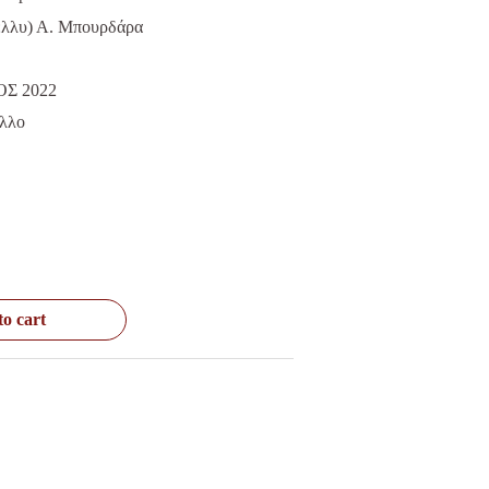
30 €.
έλλυ) Α. Μπουρδάρα
ΟΣ 2022
λλο
o cart