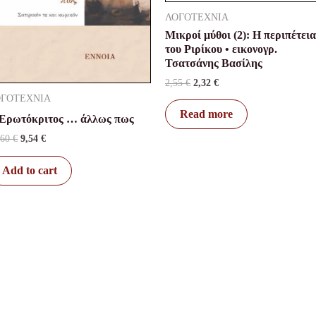
ΛΟΓΟΤΕΧΝΙΑ
Μικροί μύθοι (2): Η περιπέτεια
του Ριρίκου • εικονογρ.
Τσατσάνης Βασίλης
2,55
€
2,32
€
ΟΓΟΤΕΧΝΙΑ
Read more
Ερωτόκριτος … άλλως πως
,60
€
9,54
€
Add to cart