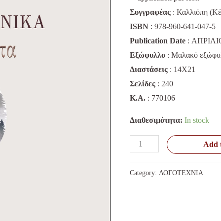
15,90 €.
14,
Συγγραφέας
: Καλλιόπη (Κ
ISBN
: 978-960-641-047-5
Publication Date
: ΑΠΡΙΛΙ
Εξώφυλλο
: Μαλακό εξώφυ
Διαστάσεις
: 14Χ21
Σελίδες
: 240
K.A.
: 770106
Διαθεσιμότητα:
In stock
Add t
Category:
ΛΟΓΟΤΕΧΝΙΑ