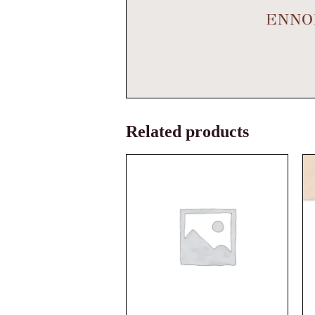
Related products
Original
Current
price
price
was:
is:
2,55 €.
2,32 €.