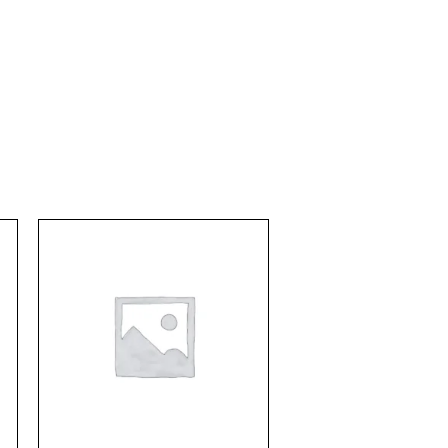
Original
Current
price
price
was:
is:
6,25 €.
5,69 €.