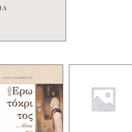
Original
Current
Original
Current
price
price
price
price
was:
is:
was:
is:
10,60 €.
9,54 €.
2,55 €.
2,32 €.