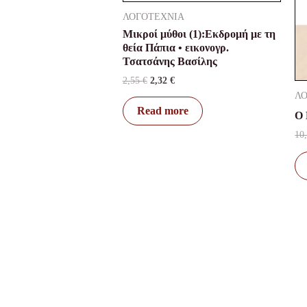
ΛΟΓΟΤΕΧΝΙΑ
Μικροί μύθοι (1):Εκδρομή με τη
θεία Πάπια • εικονογρ.
Τσατσάνης Βασίλης
2,55
€
2,32
€
Λ
Read more
Ο 
10