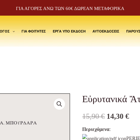
ΓΙΑ ΑΓΟΡΕΣ ΑΝΩ ΤΩΝ 60€ ΔΩΡΕΑΝ ΜΕΤΑΦΟΡΙΚΑ
ΛΟΓΟΣ
ΓΙΑ ΦΟΙΤΗΤΕΣ
ΕΡΓΑ ΥΠΟ ΕΚΔΟΣΗ
ΑΥΤΟΕΚΔΟΣΕΙΣ
ΠΑΡΟΥΣ
Εὐρυτανικά Ἄ
Εὐρυτανικά
Original
Cu
Ἄτακτα
price
pri
15,90
€
14,30
€
quantity
was:
is:
Περιεχόμενα
:
PERIE