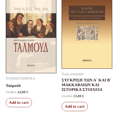
price
price
price
price
was:
is:
was:
is:
31,80 €.
24,00 €.
21,20 €.
13,00 €.
Χωρίς κατηγορία
ΠΑΝΕΠΙΣΤΗΜΙΑΚΑ
ΣΥΓΚΡΙΣΗ ΤΩΝ Α΄ ΚΑΙ Β΄
ΜΑΚΚΑΒΑΙΩΝ ΚΑΙ
Ταλμούδ
ΙΣΤΟΡΙΚΑ ΣΤΟΙΧΕΙΑ
31,80
€
24,00
€
21,20
€
13,00
€
Add to cart
Add to cart