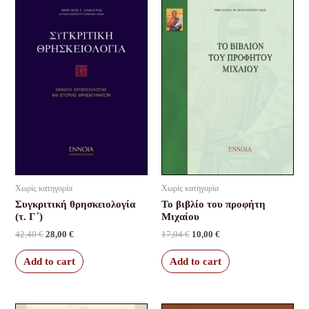
price
price
price
price
was:
is:
was:
is:
42,40 €.
28,00 €.
17,04 €.
10,00 €.
Χωρίς κατηγορία
Χωρίς κατηγορία
Συγκριτική θρησκειολογία
Το βιβλίο του προφήτη
(τ. Γ΄)
Μιχαίου
42,40
€
28,00
€
17,04
€
10,00
€
Add to cart
Add to cart
Original
Current
Original
Current