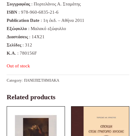
Συγγραφέας
: Πορτελάνος Α. Σταμάτης
ISBN
: 978-960-6835-21-6
Publication Date
: 1η έκδ. – Αθήνα 2011
Εξώφυλλο
: Μαλακό εξώφυλλο
Διαστάσεις
: 14Χ21
Σελίδες
: 312
K.A.
: 780156F
Out of stock
Category:
ΠΑΝΕΠΙΣΤΗΜΙΑΚΑ
Related products
Original
Current
Original
Current
price
price
price
price
was:
is:
was:
is:
37,10 €.
29,00 €.
42,40 €.
27,00 €.