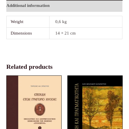
Additional information
Weight
0,6 kg
Dimensions
14 × 21 cm
Related products
Original
Current
Original
Current
price
price
price
price
was:
is:
was:
is:
42,40 €.
27,00 €.
26,50 €.
17,00 €.