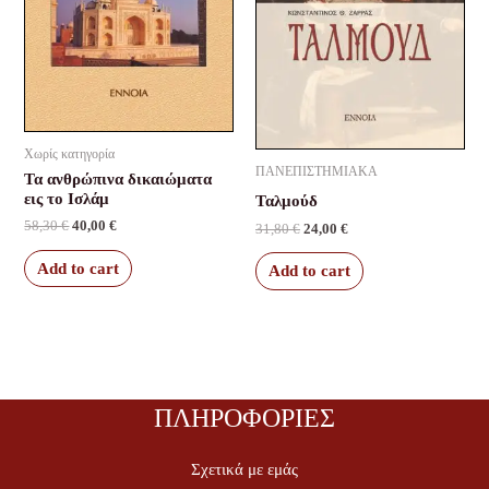
Χωρίς κατηγορία
ΠΑΝΕΠΙΣΤΗΜΙΑΚΑ
Τα ανθρώπινα δικαιώματα
εις το Ισλάμ
Ταλμούδ
58,30
€
40,00
€
31,80
€
24,00
€
Add to cart
Add to cart
ΠΛΗΡΟΦΟΡΙΕΣ
Σχετικά με εμάς