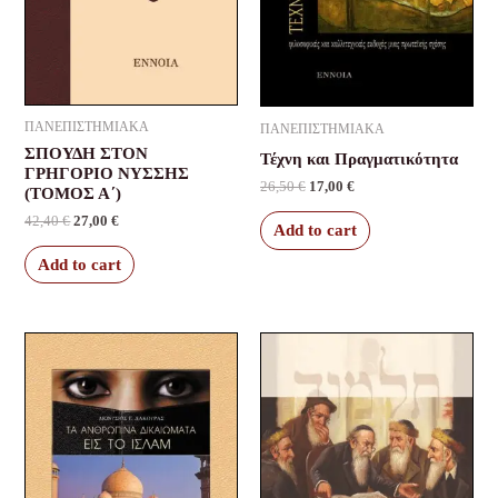
ΠΑΝΕΠΙΣΤΗΜΙΑΚΑ
ΠΑΝΕΠΙΣΤΗΜΙΑΚΑ
ΣΠΟΥΔΗ ΣΤΟΝ
Τέχνη και Πραγματικότητα
ΓΡΗΓΟΡΙΟ ΝΥΣΣΗΣ
26,50
€
17,00
€
(ΤΟΜΟΣ Α΄)
42,40
€
27,00
€
Add to cart
Add to cart
Original
Current
Original
Current
price
price
price
price
was:
is:
was:
is:
58,30 €.
40,00 €.
31,80 €.
24,00 €.