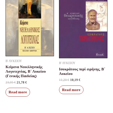
23,95 €.
21,78 €.
11,20 €.
10,19 €.
Β' ΛΥΚΕΙΟΥ
Β' ΛΥΚΕΙΟΥ
Κείμενα Νεοελληνικής
Ισοκράτους περί ειρήνης, Β΄
Λογοτεχνίας, Β΄ Λυκείου
Λυκείου
(Γενικής Παιδείας)
11,20
€
10,19
€
23,95
€
21,78
€
Read more
Read more