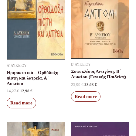
Β' ΛΥΚΕΙΟΥ
Α' ΛΥΚΕΙΟΥ
Σοφοκλέους Αντιγόνη, Β΄
Θρησκευτικά – Ορθόδοξη
Λυκείου (Γενικής Παιδείας)
πίστη και λατρεία, Α΄
Λυκείου
25,99
€
23,63
€
14,27
€
12,98
€
Read more
Read more
Original
Current
Original
Current
price
price
price
price
was:
is:
was:
is: