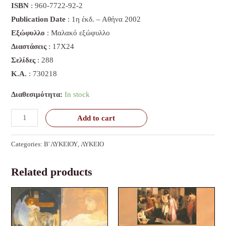
ISBN
: 960-7722-92-2
Publication Date
: 1η έκδ. – Αθήνα 2002
Εξώφυλλο
: Μαλακό εξώφυλλο
Διαστάσεις
: 17Χ24
Σελίδες
: 288
K.A.
: 730218
Διαθεσιμότητα:
In stock
Add to cart
Categories:
Β' ΛΥΚΕΙΟΥ
,
ΛΥΚΕΙΟ
Related products
Original
Current
Original
Current
price
price
price
price
was:
is:
was:
is:
14,27 €.
12,98 €.
25,99 €.
23,63 €.